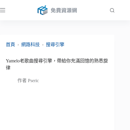
跳
至
主
要
內
容
首頁
›
網路科技
›
搜尋引擎
Yamelo老歌曲搜尋引擎，帶給你充滿回憶的熟悉旋
律
作者
Pseric