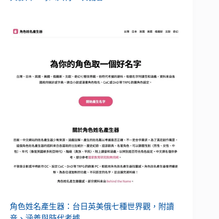
角色姓名產生器：台日英美俄七種世界觀，附讀
音、涵義與時代考據