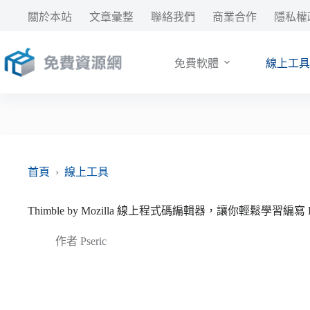
跳
關於本站
文章彙整
聯絡我們
商業合作
隱私權
至
主
要
免費軟體
線上工具
內
容
首頁
›
線上工具
Thimble by Mozilla 線上程式碼編輯器，讓你輕鬆學習編寫 HTM
作者
Pseric