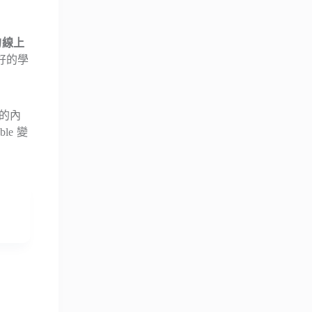
 的線上
好的學
己的內
e 變