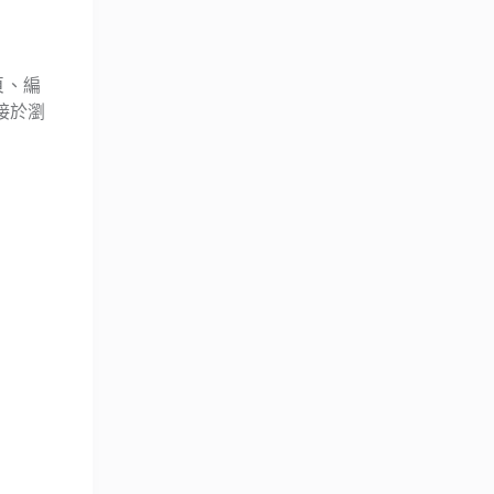
頁、編
接於瀏