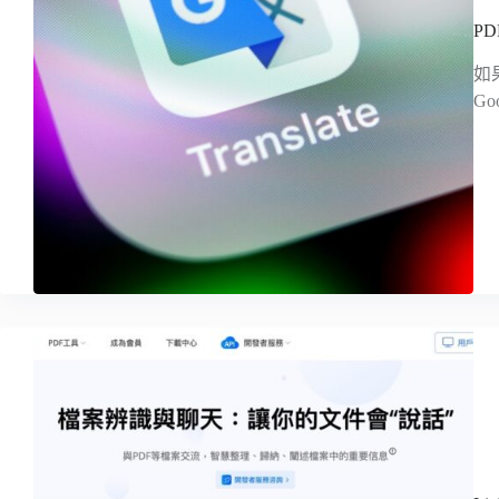
P
如
G