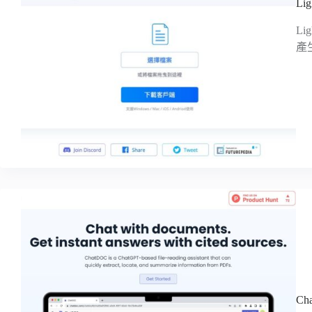
L
L
產
C