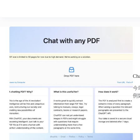
C
今
例