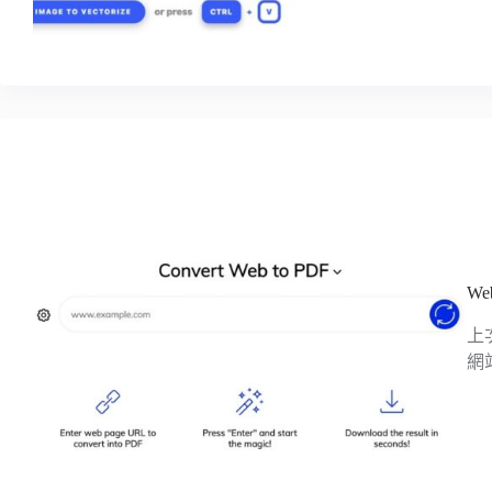
W
上
網