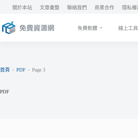
跳
關於本站
文章彙整
聯絡我們
商業合作
隱私權
至
主
要
免費軟體
線上工具
內
容
首頁
›
PDF
›
Page 3
PDF