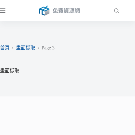
跳
至
主
要
內
容
首頁
›
畫面擷取
›
Page 3
畫面擷取