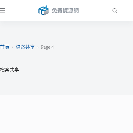
跳
至
主
要
內
容
首頁
›
檔案共享
›
Page 4
檔案共享