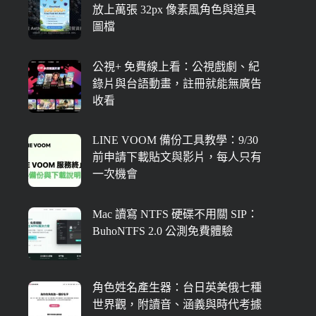
放上萬張 32px 像素風角色與道具
圖檔
公視+ 免費線上看：公視戲劇、紀
錄片與台語動畫，註冊就能無廣告
收看
LINE VOOM 備份工具教學：9/30
前申請下載貼文與影片，每人只有
一次機會
Mac 讀寫 NTFS 硬碟不用關 SIP：
BuhoNTFS 2.0 公測免費體驗
角色姓名產生器：台日英美俄七種
世界觀，附讀音、涵義與時代考據