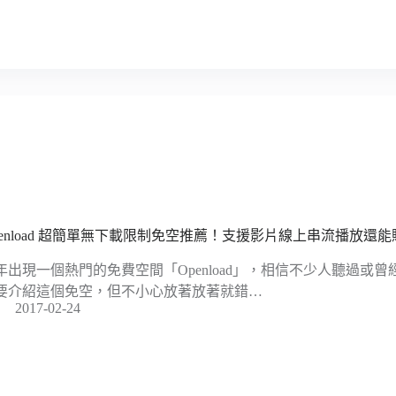
penload 超簡單無下載限制免空推薦！支援影片線上串流播放還能
年出現一個熱門的免費空間「Openload」，相信不少人聽過或
要介紹這個免空，但不小心放著放著就錯…
2017-02-24