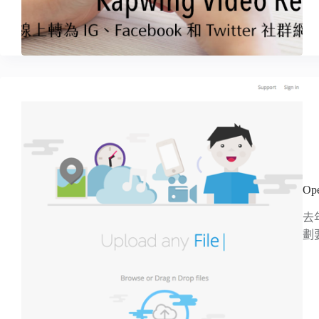
O
去
劃