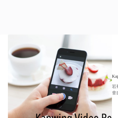
Ka
若
會