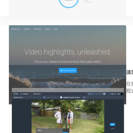
講
在
程