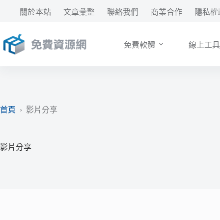
跳
關於本站
文章彙整
聯絡我們
商業合作
隱私權
至
主
要
免費軟體
線上工具
內
容
首頁
›
影片分享
影片分享