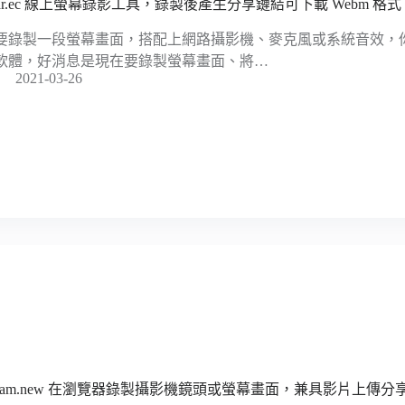
har.ec 線上螢幕錄影工具，錄製後產生分享鏈結可下載 Webm 格式
要錄製一段螢幕畫面，搭配上網路攝影機、麥克風或系統音效，
軟體，好消息是現在要錄製螢幕畫面、將…
2021-03-26
tream.new 在瀏覽器錄製攝影機鏡頭或螢幕畫面，兼具影片上傳分