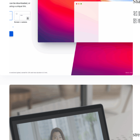
S
若
影
s