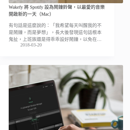
Wakefy 將 Spotify 設為鬧鐘鈴聲，以最愛的音樂
開啟新的一天（Mac）
有句話是這麼說的：「我希望每天叫醒我的不
是鬧鐘，而是夢想」，長大後發現這句話根本
鬼扯，上班族還是得乖乖設好鬧鐘，以免在…
2018-03-20