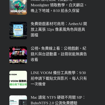
Moonlighter 領取教學，白天顧店、
晚上下地城，8/10 前永久保留
免費遊戲素材可商用：AetherAI 開
放上萬張 32px 像素風角色與道具
圖檔
公視+ 免費線上看：公視戲劇、紀
錄片與台語動畫，註冊就能無廣告
收看
LINE VOOM 備份工具教學：9/30
前申請下載貼文與影片，每人只有
一次機會
Mac 讀寫 NTFS 硬碟不用關 SIP：
BuhoNTFS 2.0 公測免費體驗