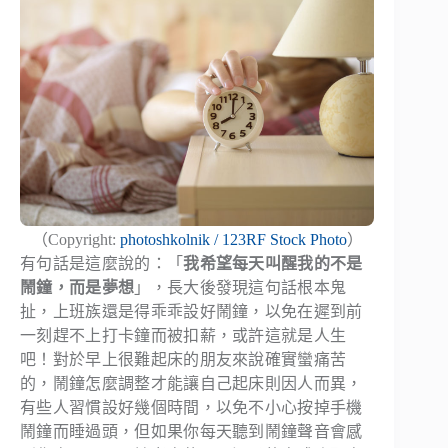
（Copyright:
photoshkolnik / 123RF Stock Photo
）
有句話是這麼說的：「
我希望每天叫醒我的不是
鬧鐘，而是夢想
」，長大後發現這句話根本鬼
扯，上班族還是得乖乖設好鬧鐘，以免在遲到前
一刻趕不上打卡鐘而被扣薪，或許這就是人生
吧！對於早上很難起床的朋友來說確實蠻痛苦
的，鬧鐘怎麼調整才能讓自己起床則因人而異，
有些人習慣設好幾個時間，以免不小心按掉手機
鬧鐘而睡過頭，但如果你每天聽到鬧鐘聲音會感