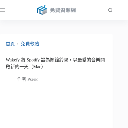
跳
至
主
要
內
容
首頁
›
免費軟體
Wakefy 將 Spotify 設為鬧鐘鈴聲，以最愛的音樂開
啟新的一天（Mac）
作者
Pseric