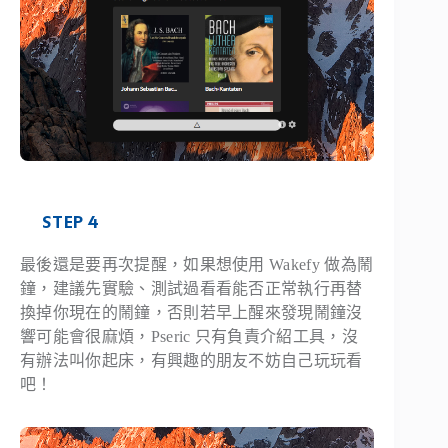
STEP 4
最後還是要再次提醒，如果想使用 Wakefy 做為鬧
鐘，建議先實驗、測試過看看能否正常執行再替
換掉你現在的鬧鐘，否則若早上醒來發現鬧鐘沒
響可能會很麻煩，Pseric 只有負責介紹工具，沒
有辦法叫你起床，有興趣的朋友不妨自己玩玩看
吧！