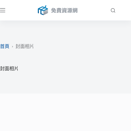
跳
至
主
要
內
容
首頁
›
封面相片
封面相片