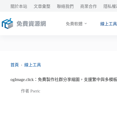
跳
關於本站
文章彙整
聯絡我們
商業合作
隱私權
至
主
要
免費軟體
線上工具
內
容
首頁
›
線上工具
ogImage.click：免費製作社群分享縮圖，支援繁中與多模
作者
Pseric