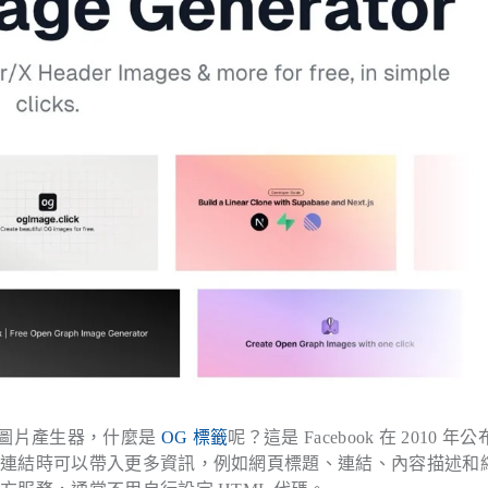
h）圖片產生器，什麼是
OG 標籤
呢？這是 Facebook 在 2010 年
享連結時可以帶入更多資訊，例如網頁標題、連結、內容描述和