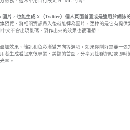
服務，通常不用自行設定 HTML 代碼。
 Graph 圖片，也能生成 X（Twitter）個人頁面首圖或是適用於網
切換預覽、將相關資訊帶入後就能轉為圖片，更棒的是它有提供
型，使用中文不會出現亂碼，製作出來的效果也很理想！
純色、網格疊加效果、雜訊和色彩漸變方向等選項，如果你剛好需要一張
具，協助使用者生成看起來很專業、美觀的首圖，分享到社群網站或即時
曝光率。