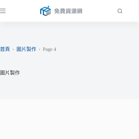
跳
至
主
要
內
容
首頁
›
圖片製作
›
Page 4
圖片製作