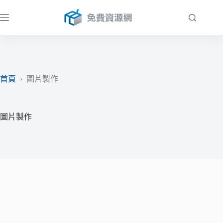
跳
至
主
要
內
容
首頁
›
圖片製作
圖片製作