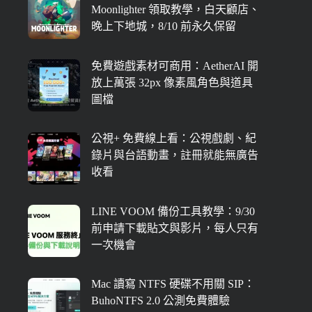
Moonlighter 領取教學，白天顧店、
晚上下地城，8/10 前永久保留
免費遊戲素材可商用：AetherAI 開
放上萬張 32px 像素風角色與道具
圖檔
公視+ 免費線上看：公視戲劇、紀
錄片與台語動畫，註冊就能無廣告
收看
LINE VOOM 備份工具教學：9/30
前申請下載貼文與影片，每人只有
一次機會
Mac 讀寫 NTFS 硬碟不用關 SIP：
BuhoNTFS 2.0 公測免費體驗