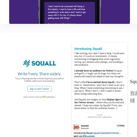
S
我
緒