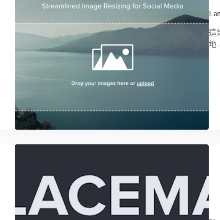
L
這
地