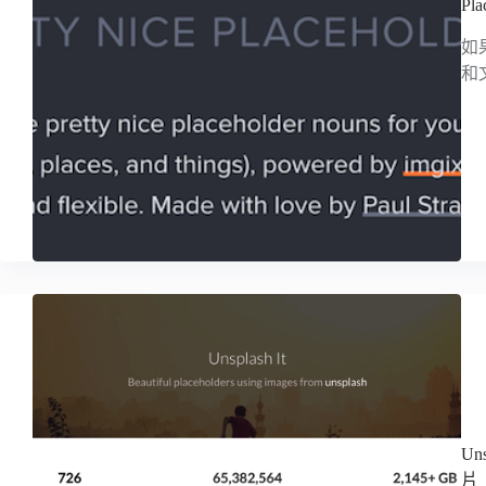
P
如
和
U
片