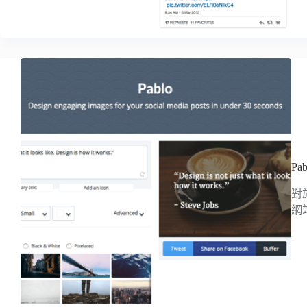
P
對
網