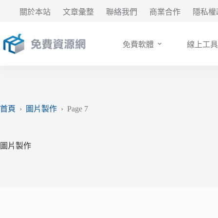
跳
關於本站
文章彙整
聯絡我們
商業合作
隱私權
至
主
要
免費軟體
線上工具
內
容
首頁
›
圖片製作
›
Page 7
圖片製作