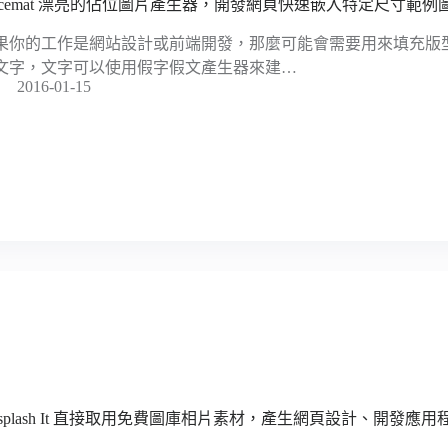
lacemat 漂亮的佔位圖片產生器，開發網頁快速嵌入特定尺寸範例
果你的工作是網站設計或前端開發，那麼可能會需要用來填充版
文字，文字可以使用假字假文產生器來建…
2016-01-15
nsplash It 直接取用免費圖庫相片素材，產生網頁設計、開發