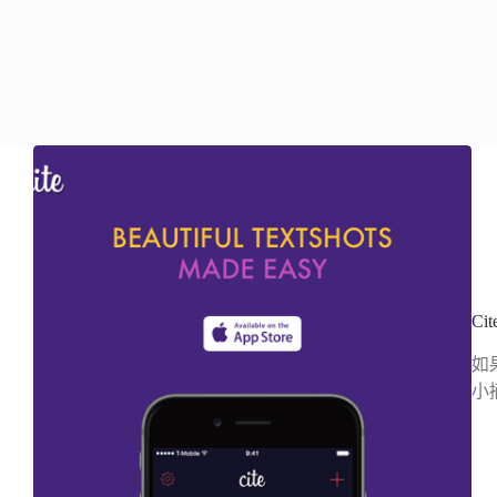
C
如
小