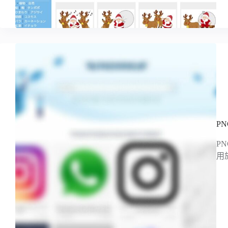
P
P
用