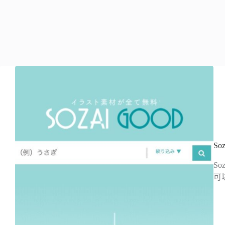
S
S
可