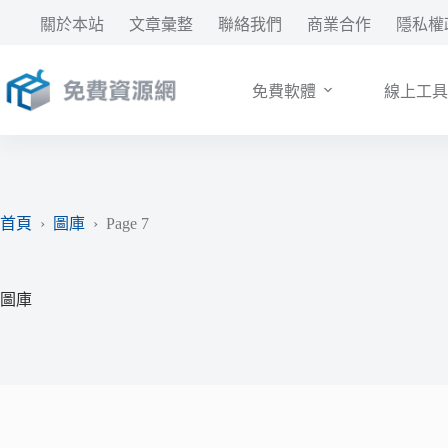
跳
關於本站
文章彙整
聯絡我們
商業合作
隱私權
至
主
要
免費軟體
線上工具
內
容
首頁
›
圖庫
›
Page 7
圖庫