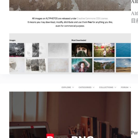
Al
A
目
Pu