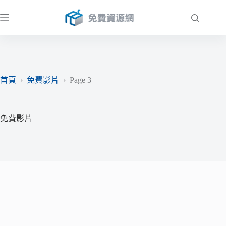
跳
至
主
要
內
容
首頁
›
免費影片
›
Page 3
免費影片