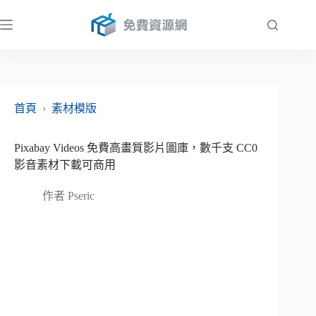
跳
至
主
要
內
容
首頁
›
素材模版
Pixabay Videos 免費高畫質影片圖庫，數千支 CC0
影音素材下載可商用
作者
Pseric