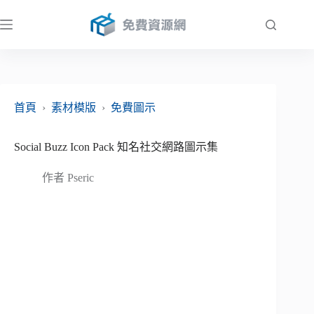
跳
至
主
要
內
容
首頁
›
素材模版
›
免費圖示
Social Buzz Icon Pack 知名社交網路圖示集
作者
Pseric