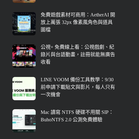
免費遊戲素材可商用：AetherAI 開
放上萬張 32px 像素風角色與道具
圖檔
公視+ 免費線上看：公視戲劇、紀
錄片與台語動畫，註冊就能無廣告
收看
LINE VOOM 備份工具教學：9/30
前申請下載貼文與影片，每人只有
一次機會
Mac 讀寫 NTFS 硬碟不用關 SIP：
BuhoNTFS 2.0 公測免費體驗