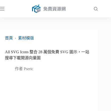
跳
至
主
要
內
容
首頁
›
素材模版
All SVG Icons 整合 28 萬個免費 SVG 圖示，一站
搜尋下載開源向量圖
作者
Pseric