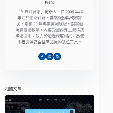
Pseric
「免費資源網」創辦人，自 2006 年起
專注於網路資源、雲端服務與軟體評
測，累積 20 年專業實測經驗。撰寫逾
萬篇技術教學，內容受國內外主流科技
媒體引用。致力於透過深度測試，為使
用者篩選安全且高品質的數位工具。
相關文章