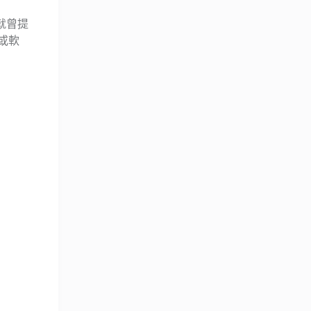
就曾提
或軟