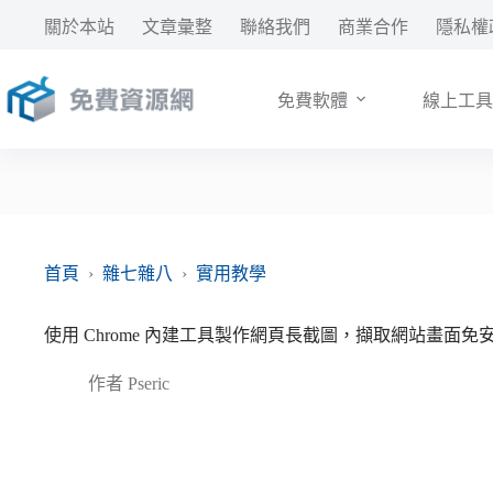
跳
關於本站
文章彙整
聯絡我們
商業合作
隱私權
至
主
要
免費軟體
線上工具
內
容
首頁
›
雜七雜八
›
實用教學
使用 Chrome 內建工具製作網頁長截圖，擷取網站畫面免
作者
Pseric