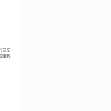
只要記
從頭到