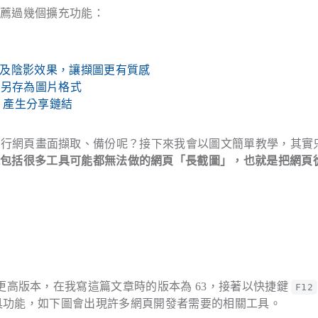
推薦過幾個擴充功能：
Mac 外框及陰影效果，讓擷圖更有質感
份，輸出另存為圖片格式
、產生分享鏈結
建的功能進行網頁畫面擷取、備份呢？接下來我會以圖文簡單教學，其實
還包括很多工具可能都無法做的網頁「長截圖」，也就是把網頁
。
 59 或更高版本，在我寫這篇文章時的版本為 63，接著以快捷鍵
F12
具功能，如下圖會出現許多網頁開發者需要的相關工具。