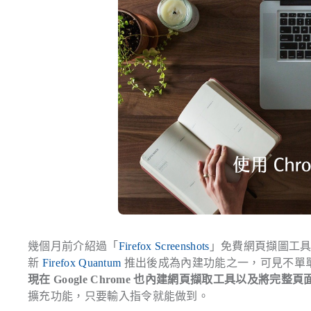
幾個月前介紹過「
Firefox Screenshots
」免費網頁擷圖工具，
新
Firefox Quantum
推出後成為內建功能之一，可見不單
現在 Google Chrome 也內建網頁擷取工具以及將
擴充功能，只要輸入指令就能做到。