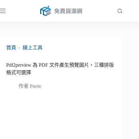
跳
至
主
要
內
容
首頁
›
線上工具
Pdf2preview 為 PDF 文件產生預覽圖片，三種排版
格式可選擇
作者
Pseric