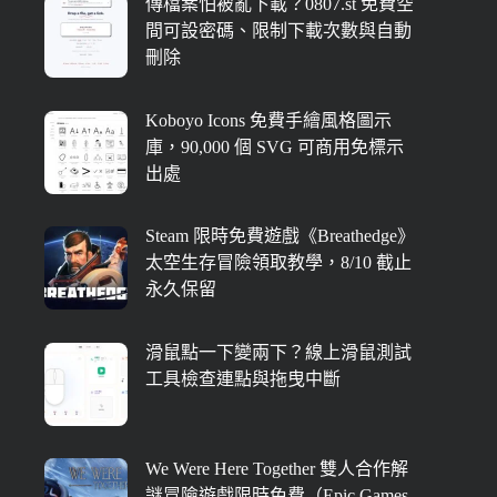
傳檔案怕被亂下載？0807.st 免費空
間可設密碼、限制下載次數與自動
刪除
Koboyo Icons 免費手繪風格圖示
庫，90,000 個 SVG 可商用免標示
出處
Steam 限時免費遊戲《Breathedge》
太空生存冒險領取教學，8/10 截止
永久保留
滑鼠點一下變兩下？線上滑鼠測試
工具檢查連點與拖曳中斷
We Were Here Together 雙人合作解
謎冒險遊戲限時免費（Epic Games