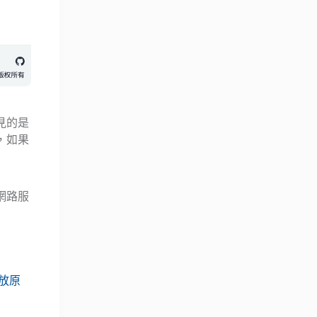
見的是
，如果
網路服
放原