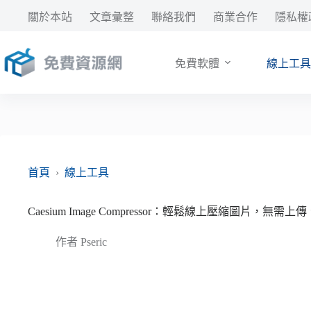
跳
關於本站
文章彙整
聯絡我們
商業合作
隱私權
至
主
要
免費軟體
線上工具
內
容
首頁
›
線上工具
Caesium Image Compressor：輕鬆線上壓縮圖片，無
作者
Pseric