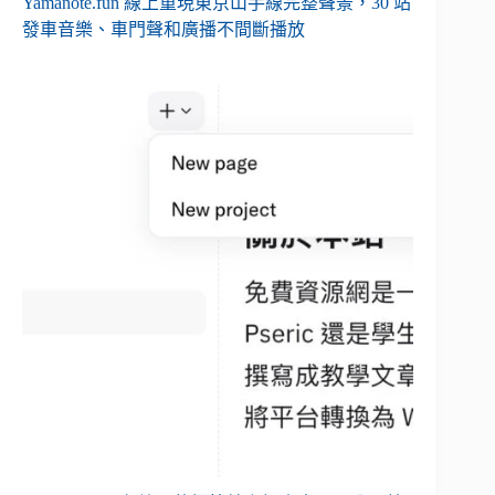
Yamanote.fun 線上重現東京山手線完整聲景，30 站
發車音樂、車門聲和廣播不間斷播放