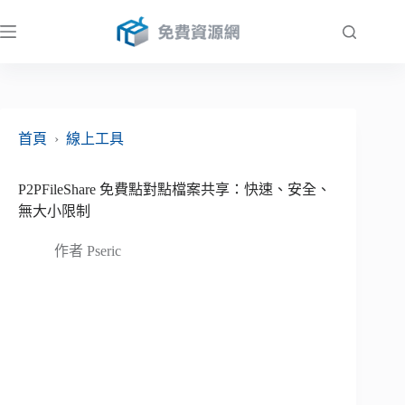
跳
至
主
要
內
容
首頁
›
線上工具
P2PFileShare 免費點對點檔案共享：快速、安全、
無大小限制
作者
Pseric