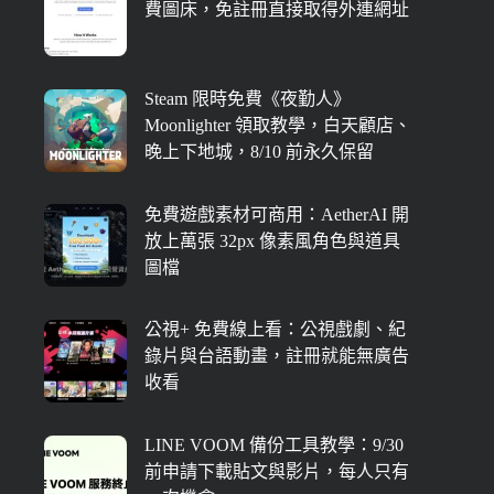
費圖床，免註冊直接取得外連網址
Steam 限時免費《夜勤人》
Moonlighter 領取教學，白天顧店、
晚上下地城，8/10 前永久保留
免費遊戲素材可商用：AetherAI 開
放上萬張 32px 像素風角色與道具
圖檔
公視+ 免費線上看：公視戲劇、紀
錄片與台語動畫，註冊就能無廣告
收看
LINE VOOM 備份工具教學：9/30
前申請下載貼文與影片，每人只有