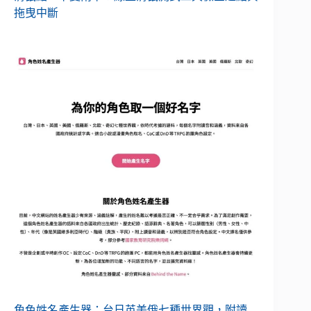
拖曳中斷
角色姓名產生器：台日英美俄七種世界觀，附讀