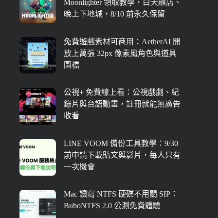
Moonlighter 領取教學，白天顧店、
晚上下地城，8/10 前永久保留
免費遊戲素材可商用：AetherAI 開
放上萬張 32px 像素風角色與道具
圖檔
公視+ 免費線上看：公視戲劇、紀
錄片與台語動畫，註冊就能無廣告
收看
LINE VOOM 備份工具教學：9/30
前申請下載貼文與影片，每人只有
一次機會
Mac 讀寫 NTFS 硬碟不用關 SIP：
BuhoNTFS 2.0 公測免費體驗