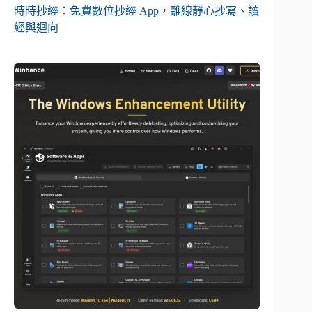
時時抄經：免費數位抄經 App，離線靜心抄寫、讀
經與迴向