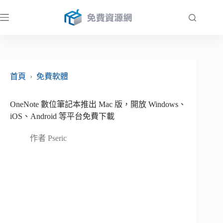
跳
至
主
要
內
容
首頁
›
免費軟體
OneNote 數位筆記本推出 Mac 版，開放 Windows、
iOS、Android 等平台免費下載
作者
Pseric