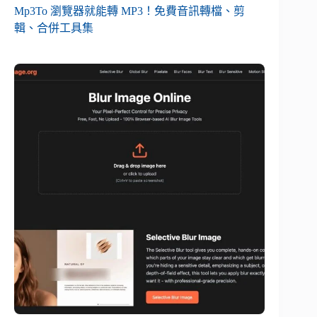
Mp3To 瀏覽器就能轉 MP3！免費音訊轉檔、剪
輯、合併工具集