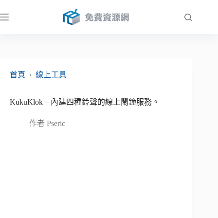
跳
至
主
要
內
容
首頁
›
線上工具
KukuKlok – 內建四種鈴聲的線上鬧鐘服務。
作者
Pseric