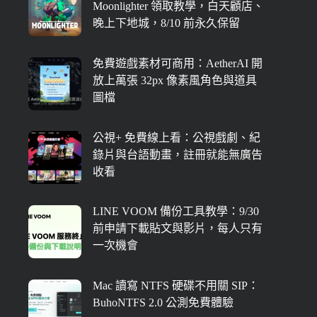
Moonlighter 領取教學，白天顧店、
晚上下地城，8/10 前永久保留
免費遊戲素材可商用：AetherAI 開
放上萬張 32px 像素風角色與道具
圖檔
公視+ 免費線上看：公視戲劇、紀
錄片與台語動畫，註冊就能無廣告
收看
LINE VOOM 備份工具教學：9/30
前申請下載貼文與影片，每人只有
一次機會
Mac 讀寫 NTFS 硬碟不用關 SIP：
BuhoNTFS 2.0 公測免費體驗