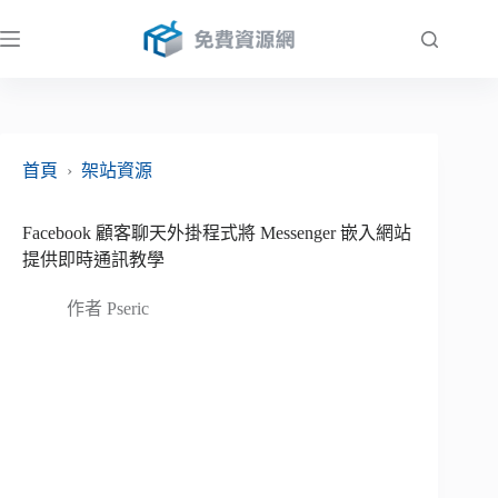
跳
至
主
要
內
容
首頁
›
架站資源
Facebook 顧客聊天外掛程式將 Messenger 嵌入網站
提供即時通訊教學
作者
Pseric