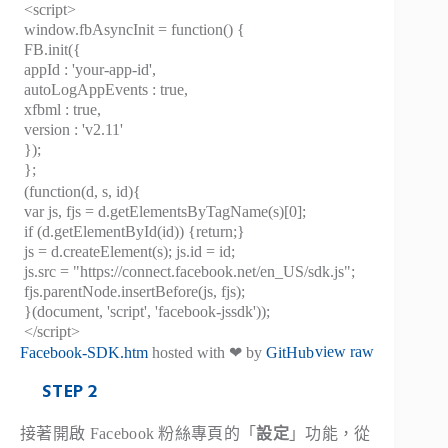
<script>
window.fbAsyncInit = function() {
FB.init({
appId : 'your-app-id',
autoLogAppEvents : true,
xfbml : true,
version : 'v2.11'
});
};
(function(d, s, id){
var js, fjs = d.getElementsByTagName(s)[0];
if (d.getElementById(id)) {return;}
js = d.createElement(s); js.id = id;
js.src = "https://connect.facebook.net/en_US/sdk.js";
fjs.parentNode.insertBefore(js, fjs);
}(document, 'script', 'facebook-jssdk'));
</script>
view raw
Facebook-SDK.htm
hosted with ❤ by
GitHub
STEP 2
接著開啟 Facebook 粉絲專頁的「
設定
」功能，從