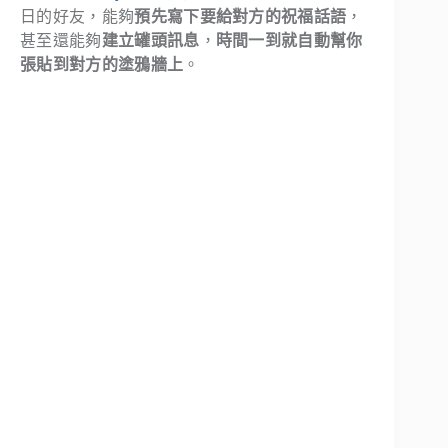
日的好友，能夠
預先寫下要給對方的祝福話語
，
甚至還能夠
建立罐頭訊息
，
時間一到就自動幫你
張貼到對方的塗鴉牆上
。