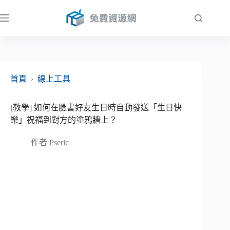
跳
至
主
要
內
容
首頁
›
線上工具
[教學] 如何在臉書好友生日時自動發送「生日快
樂」祝福到對方的塗鴉牆上？
作者
Pseric