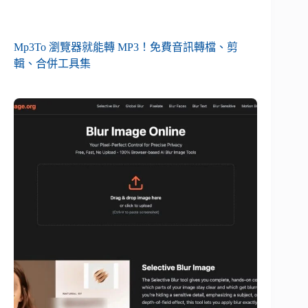
Mp3To 瀏覽器就能轉 MP3！免費音訊轉檔、剪
輯、合併工具集