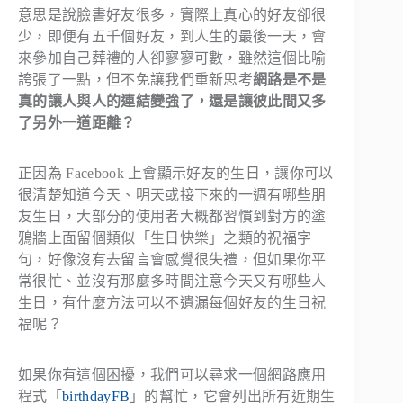
意思是說臉書好友很多，實際上真心的好友卻很
少，即便有五千個好友，到人生的最後一天，會
來參加自己葬禮的人卻寥寥可數，雖然這個比喻
誇張了一點，但不免讓我們重新思考
網路是不是
真的讓人與人的連結變強了，還是讓彼此間又多
了另外一道距離？
正因為 Facebook 上會顯示好友的生日，讓你可以
很清楚知道今天、明天或接下來的一週有哪些朋
友生日，大部分的使用者大概都習慣到對方的塗
鴉牆上面留個類似「生日快樂」之類的祝福字
句，好像沒有去留言會感覺很失禮，但如果你平
常很忙、並沒有那麼多時間注意今天又有哪些人
生日，有什麼方法可以不遺漏每個好友的生日祝
福呢？
如果你有這個困擾，我們可以尋求一個網路應用
程式「
birthdayFB
」的幫忙，它會列出所有近期生