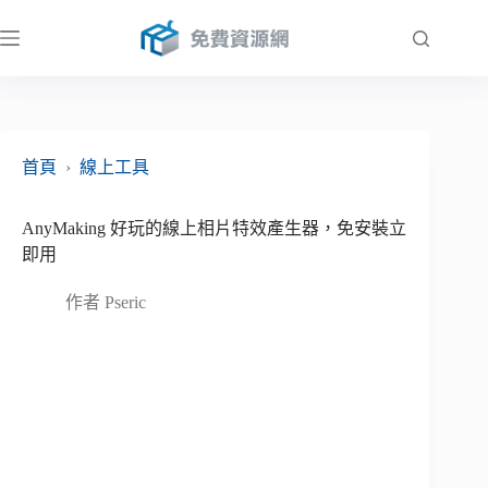
跳
至
主
要
內
容
首頁
›
線上工具
AnyMaking 好玩的線上相片特效產生器，免安裝立
即用
作者
Pseric