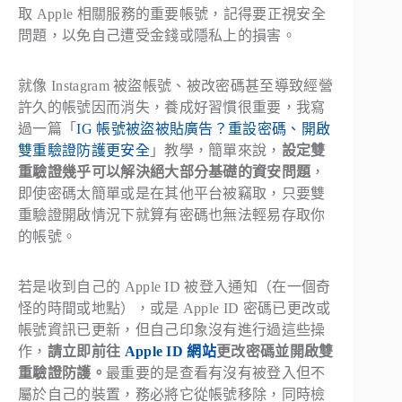
取 Apple 相關服務的重要帳號，記得要正視安全
問題，以免自己遭受金錢或隱私上的損害。
就像 Instagram 被盜帳號、被改密碼甚至導致經營
許久的帳號因而消失，養成好習慣很重要，我寫
過一篇「
IG 帳號被盜被貼廣告？重設密碼、開啟
雙重驗證防護更安全
」教學，簡單來說，
設定雙
重驗證幾乎可以解決絕大部分基礎的資安問題
，
即使密碼太簡單或是在其他平台被竊取，只要雙
重驗證開啟情況下就算有密碼也無法輕易存取你
的帳號。
若是收到自己的 Apple ID 被登入通知（在一個奇
怪的時間或地點），或是 Apple ID 密碼已更改或
帳號資訊已更新，但自己印象沒有進行過這些操
作，
請立即前往
Apple ID 網站
更改密碼並開啟雙
重驗證防護。
最重要的是查看有沒有被登入但不
屬於自己的裝置，務必將它從帳號移除，同時檢