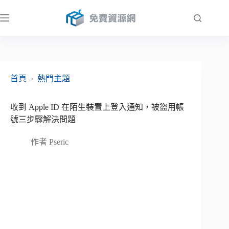
跳
至
主
要
內
容
首頁
›
熱門主題
收到 Apple ID 在陌生裝置上登入通知，被盜用帳
號三步驟解決問題
作者
Pseric