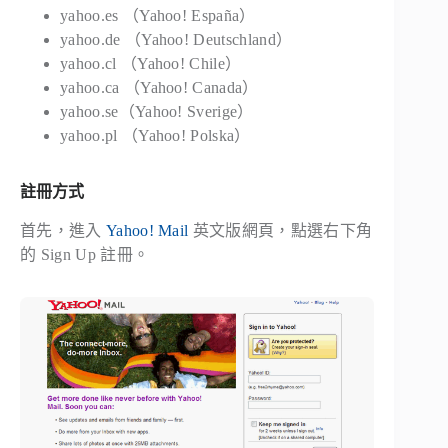
yahoo.es
（Yahoo! España）
yahoo.de
（Yahoo! Deutschland）
yahoo.cl
（Yahoo! Chile）
yahoo.ca
（Yahoo! Canada）
yahoo.se
（Yahoo! Sverige）
yahoo.pl
（Yahoo! Polska）
註冊方式
首先，進入
Yahoo! Mail
英文版網頁，點選右下角
的
Sign Up
註冊。