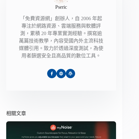
Pseric
「免費資源網」創辦人，自 2006 年起
專注於網路資源、雲端服務與軟體評
測，累積 20 年專業實測經驗。撰寫逾
萬篇技術教學，內容受國內外主流科技
媒體引用。致力於透過深度測試，為使
用者篩選安全且高品質的數位工具。
相關文章