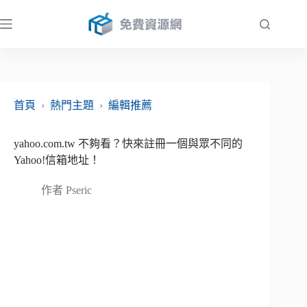
跳
至
主
要
內
容
首頁
›
熱門主題
›
編輯推薦
yahoo.com.tw 不夠看？快來註冊一個與眾不同的
Yahoo!信箱地址！
作者
Pseric