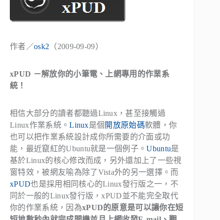
作者／
osk2
（2009-09-09）
xPUD －解放你的小筆電、上網專用的作業系
統！
相信大部分的讀者都聽過Linux，甚至接觸過
Linux作業系統。
Linux
是個
開放原始碼
軟體，你
也可以把作業系統設計成你所需要的介面或功
能，最近竄紅的Ubuntu就是一個例子。
Ubuntu
是
基於Linux的核心修改而成，另外還加上了一些視
窗特效，被網友喻為除了Vista外的另一選擇。而
xPUD
也是採用相同核心的Linux發行版之一，不
同於一般的Linux發行版，xPUD並不能完全取代
你的作業系統，因為
xPUD的原意是可以讓你在短
短地數秒內就完成開機並且上網收發E-mail、觀