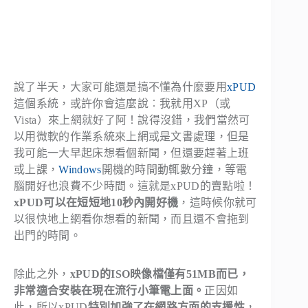
說了半天，大家可能還是搞不懂為什麼要用
xPUD
這個系統，或許你會這麼說︰我就用XP（或
Vista）來上網就好了阿！說得沒錯，我們當然可
以用微軟的作業系統來上網或是文書處理，但是
我可能一大早起床想看個新聞，但還要趕著上班
或上課，
Windows
開機的時間動輒數分鐘，等電
腦開好也浪費不少時間。這就是xPUD的賣點啦！
xPUD可以在短短地10秒內開好機
，這時候你就可
以很快地上網看你想看的新聞，而且還不會拖到
出門的時間。
除此之外，
xPUD的ISO映像檔僅有51MB而已，
非常適合安裝在現在流行小筆電上面。
正因如
此，所以xPUD
特別加強了在網路方面的支援性
，