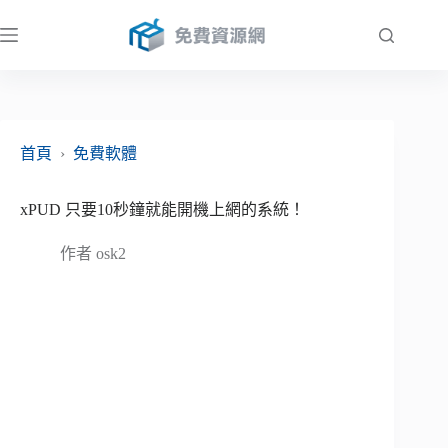
跳
至
主
要
內
容
首頁
›
免費軟體
xPUD 只要10秒鐘就能開機上網的系統！
作者
osk2