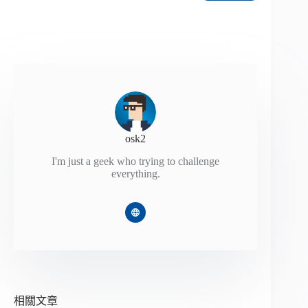
osk2
I'm just a geek who trying to challenge
everything.
相關文章