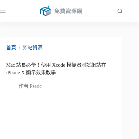
跳
至
主
要
內
容
首頁
›
架站資源
Mac 站長必學！使用 Xcode 模擬器測試網站在
iPhone X 顯示效果教學
作者
Pseric