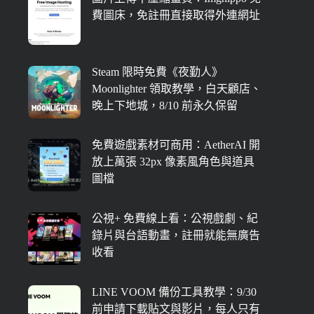
費圖床，免註冊直接取得外連網址
Steam 限時免費《夜勤人》
Moonlighter 領取教學，白天顧店、
晚上下地城，8/10 前永久保留
免費遊戲素材可商用：AetherAI 開
放上萬張 32px 像素風角色與道具
圖檔
公視+ 免費線上看：公視戲劇、紀
錄片與台語動畫，註冊就能無廣告
收看
LINE VOOM 備份工具教學：9/30
前申請下載貼文與影片，每人只有