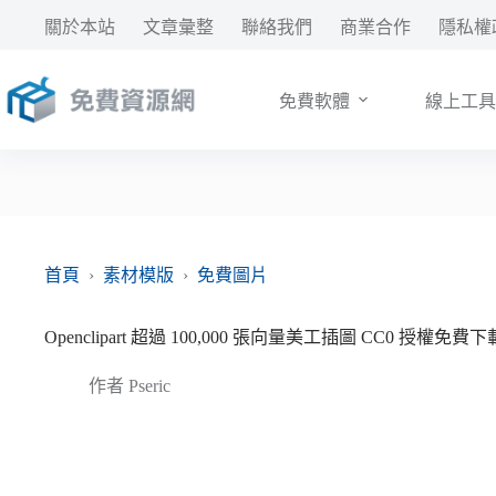
跳
關於本站
文章彙整
聯絡我們
商業合作
隱私權
至
主
要
免費軟體
線上工具
內
容
首頁
›
素材模版
›
免費圖片
Openclipart 超過 100,000 張向量美工插圖 CC0 授權免
作者
Pseric