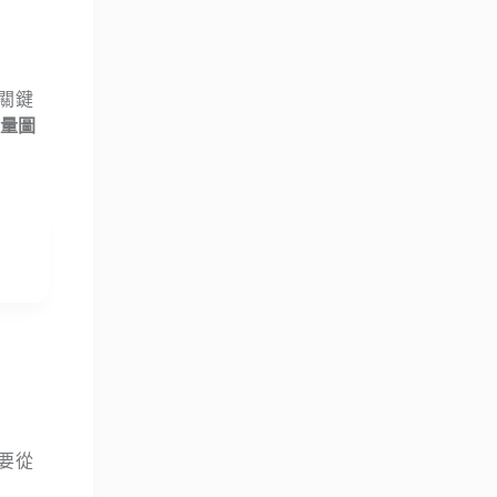
入關鍵
向量圖
只要從