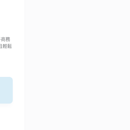
子商務
且輕鬆