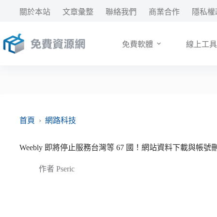
跳
關於本站
文章彙整
聯絡我們
商業合作
隱私權
至
主
要
免費軟體
線上工具
內
容
首頁
›
網路科技
Weebly 即將停止服務台灣等 67 國！網站資料下載與帳號
作者
Pseric