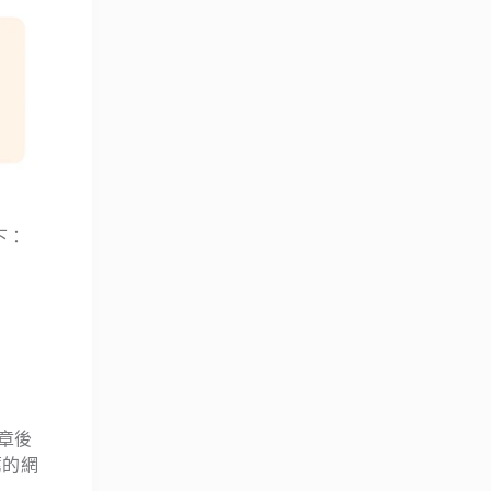
下：
文章後
薦的網