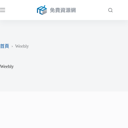
跳
至
主
要
內
容
首頁
›
Weebly
Weebly