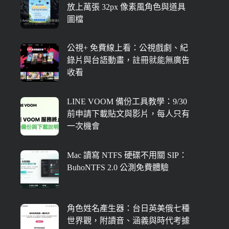
放上萬張 32px 像素風角色與道具
圖檔
公視+ 免費線上看：公視戲劇、紀
錄片與台語動畫，註冊就能無廣告
收看
LINE VOOM 備份工具教學：9/30
前申請下載貼文與影片，每人只有
一次機會
Mac 讀寫 NTFS 硬碟不用關 SIP：
BuhoNTFS 2.0 公測免費體驗
角色姓名產生器：台日英美俄七種
世界觀，附讀音、涵義與時代考據