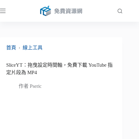
跳
至
主
要
內
容
首頁
›
線上工具
SliceYT：拖曳設定時間軸，免費下載 YouTube 指
定片段為 MP4
作者
Pseric