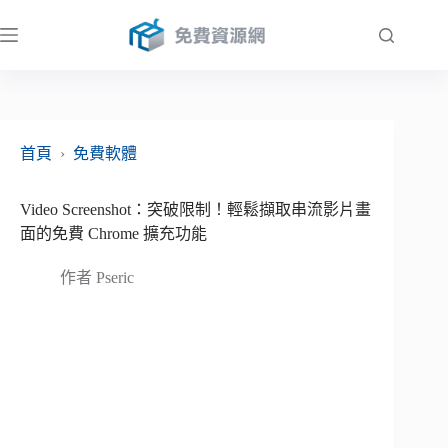
跳
至
主
要
內
容
首頁
›
免費軟體
Video Screenshot：突破限制！輕鬆擷取串流影片畫
面的免費 Chrome 擴充功能
作者
Pseric