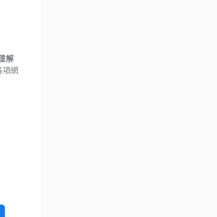
理解
集各項網