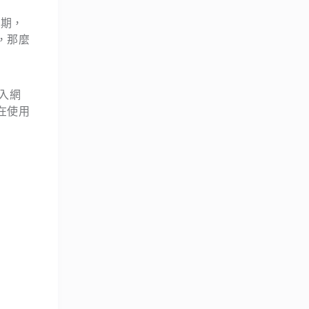
痛期，
，那麼
入網
在使用