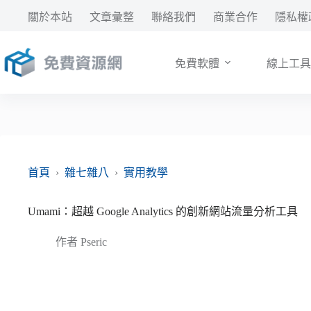
跳
關於本站
文章彙整
聯絡我們
商業合作
隱私權
至
主
要
免費軟體
線上工具
內
容
首頁
›
雜七雜八
›
實用教學
Umami：超越 Google Analytics 的創新網站流量分析工具
作者
Pseric