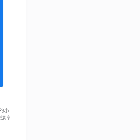
 的小
繳還享