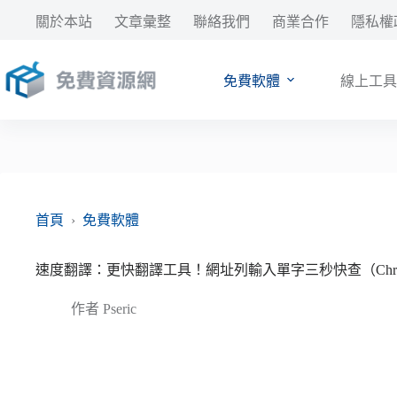
跳
關於本站
文章彙整
聯絡我們
商業合作
隱私權
至
主
要
免費軟體
線上工具
內
容
首頁
›
免費軟體
速度翻譯：更快翻譯工具！網址列輸入單字三秒快查（Chro
作者
Pseric