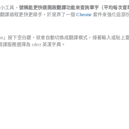
e 小工具，
號稱能更快速開啟翻譯功能來查詢單字（平均每次查
使翻譯過程更快更順手，於是弄了一個
Chrome
套件來強化這部
st」按下空白鍵，就會自動切換成翻譯模式，接著輸入或貼上
譯服務選擇為 cdict 英漢字典。