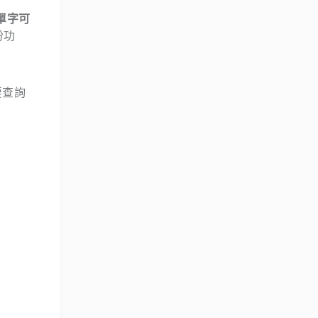
單字可
份功
要查詢