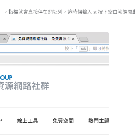
d + T），指標就會直接停在網址列，這時候輸入 st 按下空白就能