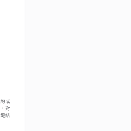
查詢或
間，對
面鏈結