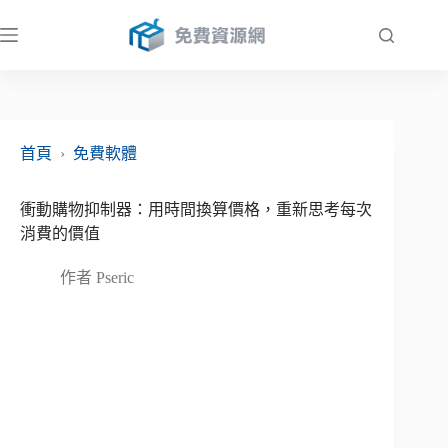
跳
至
主
要
內
容
首頁
›
免費軟體
衝動購物抑制器：用時間換算價格，重新思考每次
消費的價值
作者
Pseric