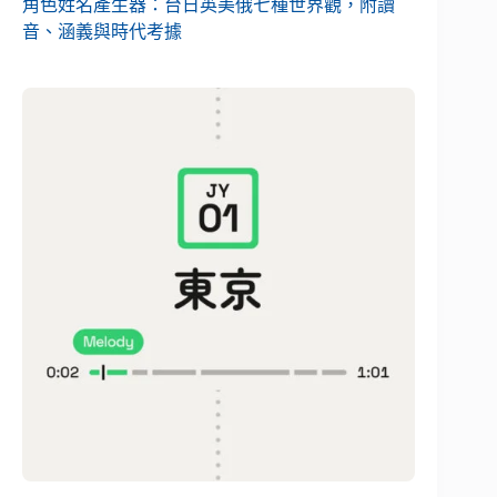
角色姓名產生器：台日英美俄七種世界觀，附讀
音、涵義與時代考據