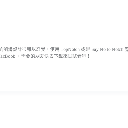
的瀏海設計很難以忍受，使用 TopNotch 或是 Say No to Notch
cBook ，需要的朋友快去下載來試試看吧！