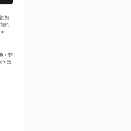
新後加
一塊的
 to
切換，非
圓角效