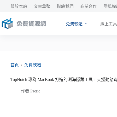
跳
關於本站
文章彙整
聯絡我們
商業合作
隱私權
至
主
要
免費軟體
線上工具
內
容
首頁
›
免費軟體
TopNotch 專為 MacBook 打造的瀏海隱藏工具，支援
作者
Pseric