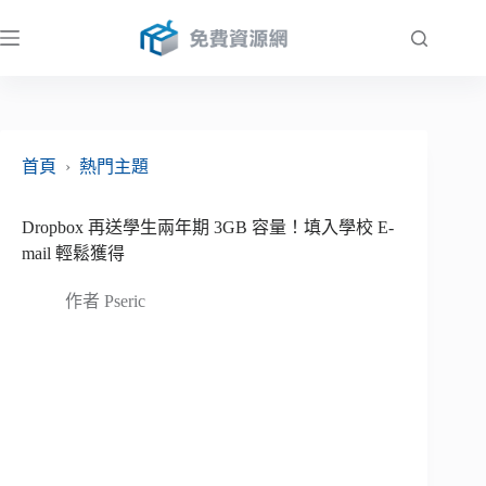
跳
至
主
要
內
容
首頁
›
熱門主題
Dropbox 再送學生兩年期 3GB 容量！填入學校 E-
mail 輕鬆獲得
作者
Pseric