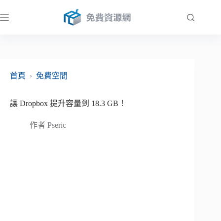
跳
至
主
要
內
容
首頁
›
免費空間
讓 Dropbox 提升容量到 18.3 GB！
作者
Pseric