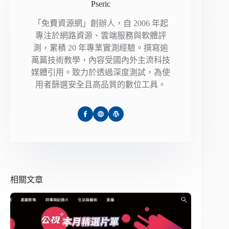
Pseric
「免費資源網」創辦人，自 2006 年起
專注於網路資源、雲端服務與軟體評
測，累積 20 年專業實測經驗。撰寫逾
萬篇技術教學，內容受國內外主流科技
媒體引用。致力於透過深度測試，為使
用者篩選安全且高品質的數位工具。
相關文章