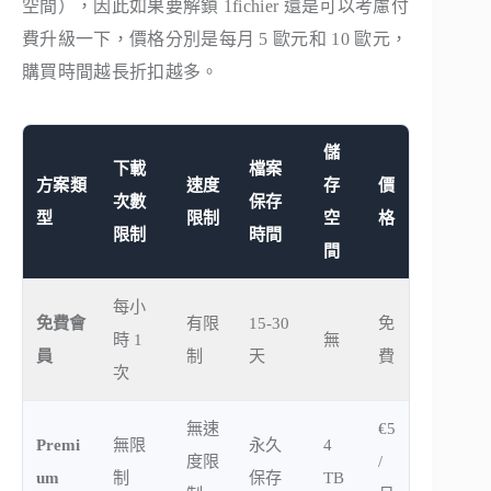
空間），因此如果要解鎖 1fichier 還是可以考慮付
費升級一下，價格分別是每月 5 歐元和 10 歐元，
購買時間越長折扣越多。
儲
下載
檔案
方案類
速度
存
價
次數
保存
型
限制
空
格
限制
時間
間
每小
免費會
有限
15-30
免
時 1
無
員
制
天
費
次
無速
€5
Premi
無限
永久
4
度限
/
um
制
保存
TB