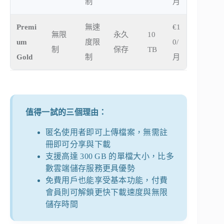
制
月
Premi
無速
€1
無限
永久
10
um
度限
0/
制
保存
TB
Gold
制
月
值得一試的三個理由：
匿名使用者即可上傳檔案，無需註
冊即可分享與下載
支援高達 300 GB 的單檔大小，比多
數雲端儲存服務更具優勢
免費用戶也能享受基本功能，付費
會員則可解鎖更快下載速度與無限
儲存時間