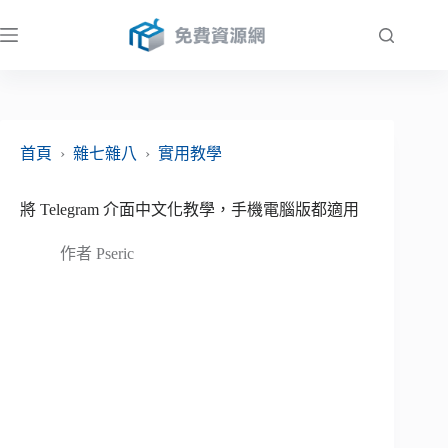
跳
至
主
要
內
容
首頁
›
雜七雜八
›
實用教學
將 Telegram 介面中文化教學，手機電腦版都適用
作者
Pseric