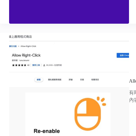
A
有
內