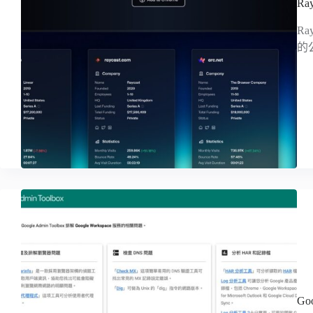
R
R
的
G