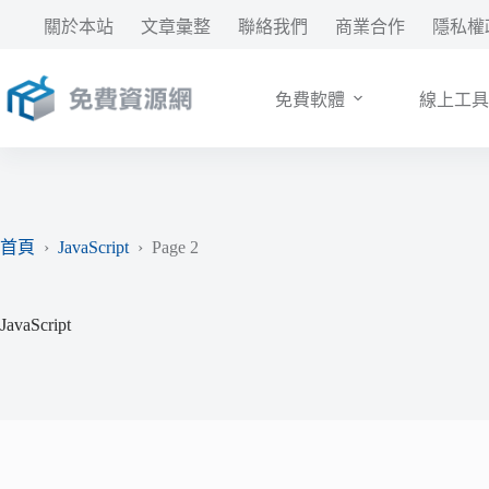
跳
關於本站
文章彙整
聯絡我們
商業合作
隱私權
至
主
要
免費軟體
線上工具
內
容
首頁
›
JavaScript
›
Page 2
JavaScript