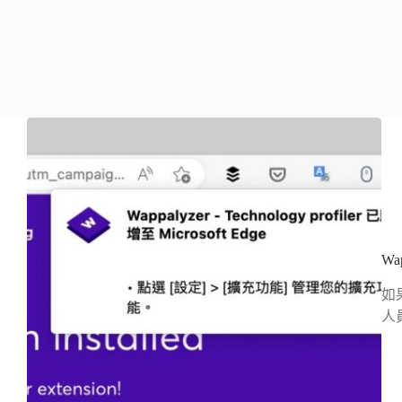
W
如
人