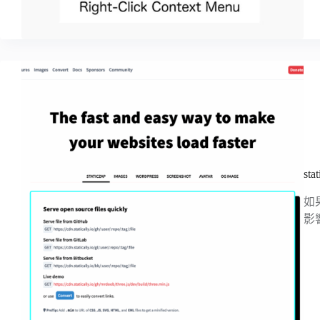
s
如
影