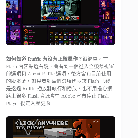
如何知道 Ruffle 有沒有正確運作？
很簡單，在
Flash 內容點選右鍵，會看到一個進入全螢幕視窗
的選項和 About Ruffle 選項，後方會有目前使用
的版本號，如果看到這個選項代表該 Flash 已經
是透過 Ruffle 播放器執行和播放，也不用擔心網
路上很多 Flash 資源會在 Adobe 宣布停止 Flash
Player 後走入歷史囉！