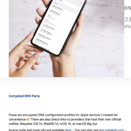
D
之
i