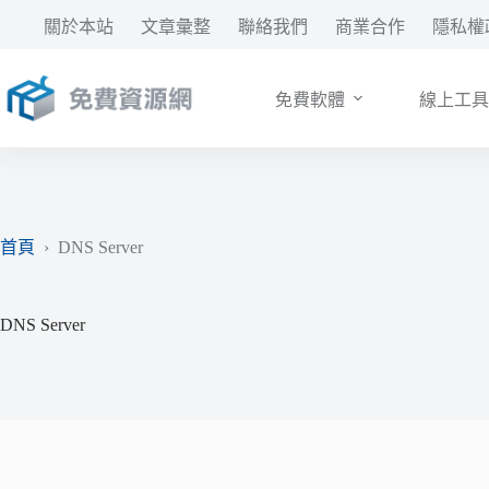
跳
關於本站
文章彙整
聯絡我們
商業合作
隱私權
至
主
要
免費軟體
線上工具
內
容
首頁
›
DNS Server
DNS Server