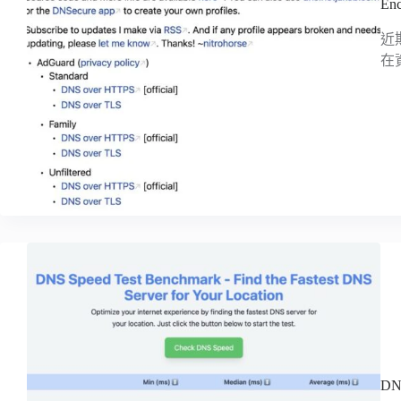
En
近
在
D