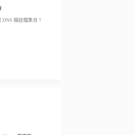
線
密 DNS 描述檔集合！