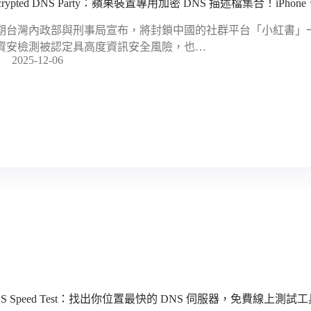
crypted DNS Party：蘋果裝置專用加密 DNS 描述檔集合！iPhon
期台灣內政部與刑事局宣布，將封鎖中國的社群平台「小紅書」
資安檢測被認定具高度資訊安全風險，也…
2025-12-06
NS Speed Test：找出你位置最快的 DNS 伺服器，免費線上測試