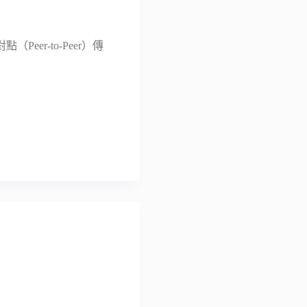
eer-to-Peer）傳