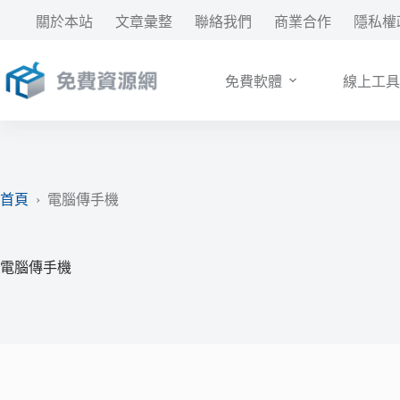
跳
關於本站
文章彙整
聯絡我們
商業合作
隱私權
至
主
要
免費軟體
線上工具
內
容
首頁
›
電腦傳手機
電腦傳手機