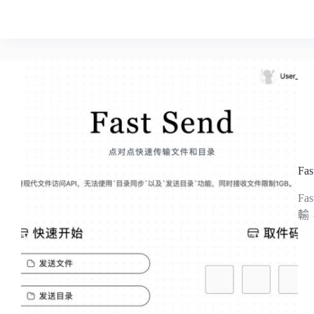
F
F
輸