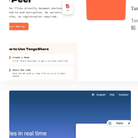
T
T
輸