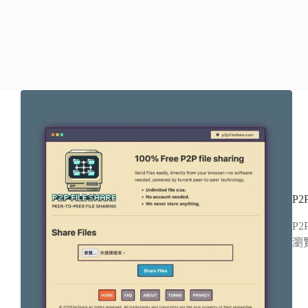
P
P2
瀏