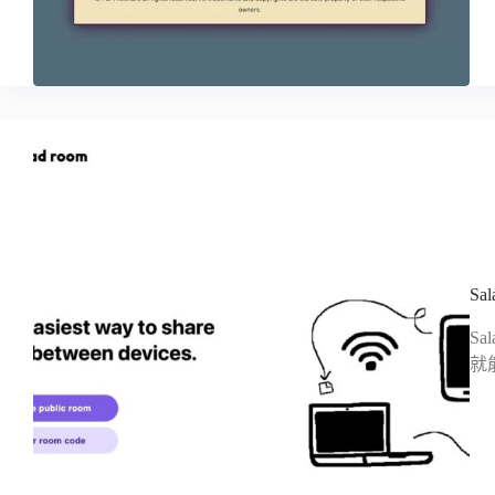
S
S
就