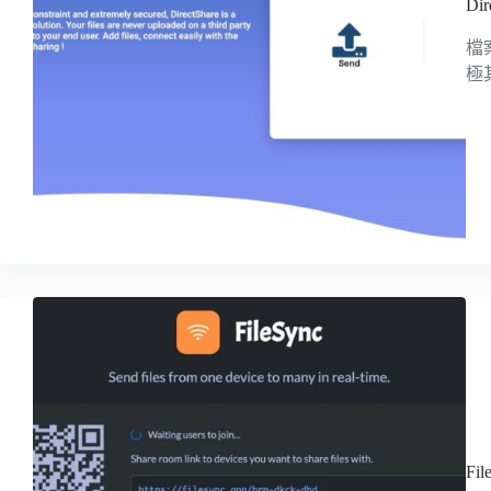
D
檔
極
F