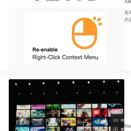
A
有
內
Y