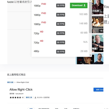
Yo
上
體