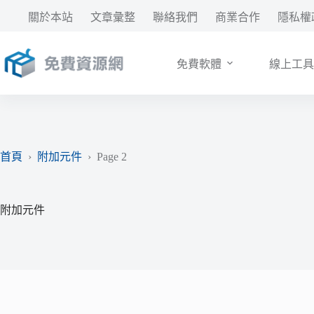
跳
關於本站
文章彙整
聯絡我們
商業合作
隱私權
至
主
要
免費軟體
線上工具
內
容
首頁
›
附加元件
›
Page 2
附加元件