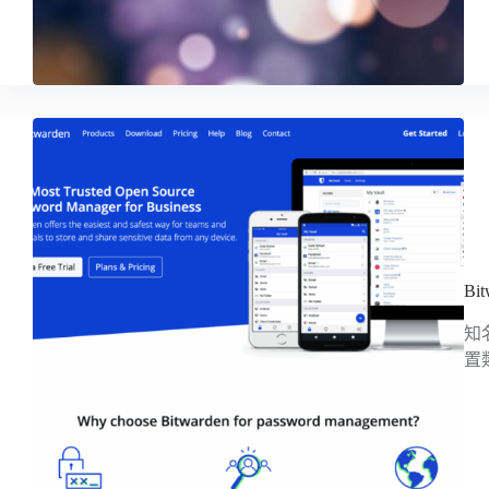
B
知
置