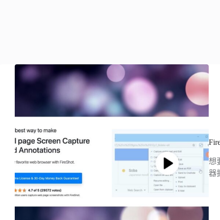
F
想
器