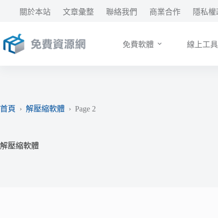
跳
關於本站
文章彙整
聯絡我們
商業合作
隱私權
至
主
要
免費軟體
線上工具
內
容
首頁
›
解壓縮軟體
›
Page 2
解壓縮軟體