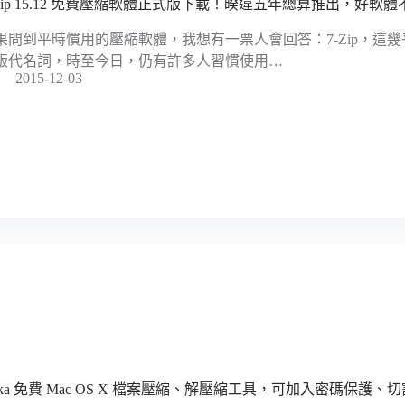
-Zip 15.12 免費壓縮軟體正式版下載！暌違五年總算推出，好軟
果問到平時慣用的壓縮軟體，我想有一票人會回答：7-Zip，這幾乎可
版代名詞，時至今日，仍有許多人習慣使用…
2015-12-03
eka 免費 Mac OS X 檔案壓縮、解壓縮工具，可加入密碼保護、