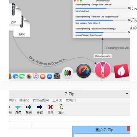
De
如
非