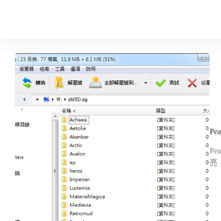
P
P
亮