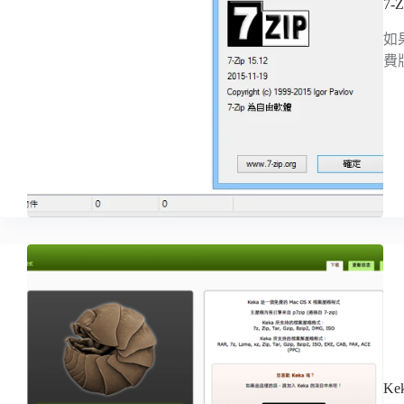
7
如
費
K