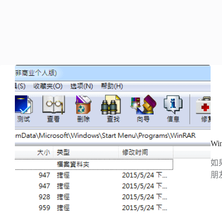
W
如
朋