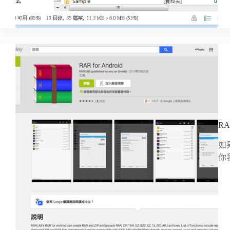
RA
如
你